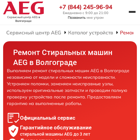
+7 (844) 245-96-94
Ежедневно с 9:00 до 21:00
Сервисный центр AEG
в
Позвонить
мне утром
Волгограде
Сервисный центр AEG
Каталог устройств
Ремонт
Ремонт Стиральных машин
AEG в Волгограде
Выполняем ремонт стиральных машин AEG в Волгограде
независимо от модели и сложности неисправности.
Устраняем поломки, заменяем неисправные узлы,
используем оригинальные запчасти и проводим полную
проверку устройства после ремонта. Предоставляем
гарантию на выполненные работы.
Официальный сервис
Гарантийное обслуживание
стиральной машины AEG до 3 лет